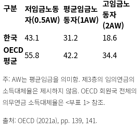
고임금노
구분
저임금노동
평균임금노
동자
자(0.5AW)
동자(1AW)
(2AW)
한국
43.1
31.2
18.6
OECD
55.8
42.2
34.4
평균
주: AW는 평균임금을 의미함. 제3층의 임의연금의
소득대체율은 제시하지 않음. OECD 회원국 전체의
의무연금 소득대체율은 <부표 1> 참조.
출처: OECD (2021a), pp. 139, 141.