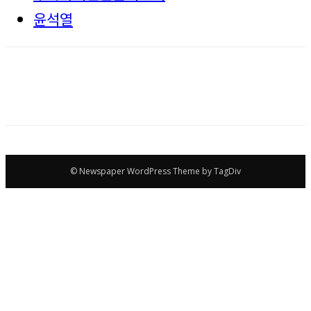
윤석열
© Newspaper WordPress Theme by TagDiv