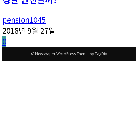
pension1045
-
2018년 9월 27일
0
© Newspaper WordPress Theme by TagDiv