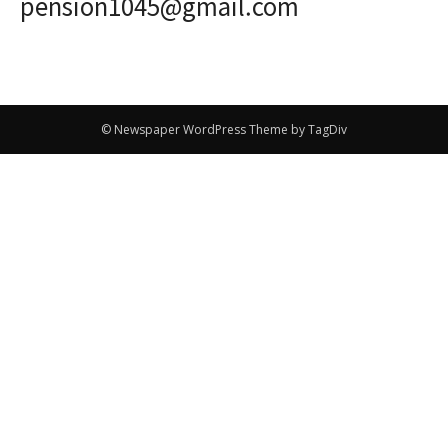
pension1045@gmail.com
© Newspaper WordPress Theme by TagDiv