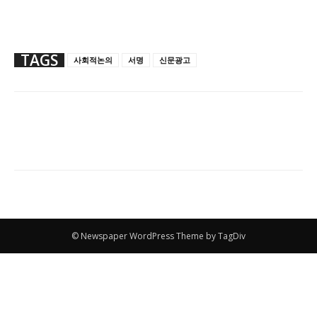
TAGS
사회적논의
서명
신문광고
© Newspaper WordPress Theme by TagDiv