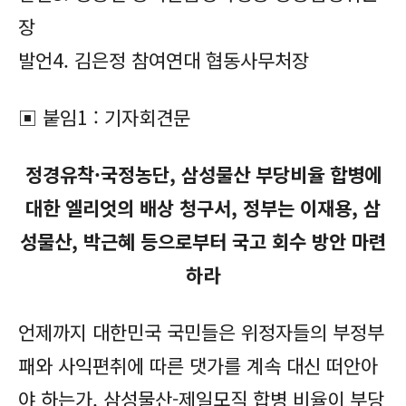
장
발언4. 김은정 참여연대 협동사무처장
▣ 붙임1 : 기자회견문
정경유착·국정농단, 삼성물산 부당비율 합병에
대한 엘리엇의 배상 청구서, 정부는 이재용, 삼
성물산, 박근혜 등으로부터 국고 회수 방안 마련
하라
언제까지 대한민국 국민들은 위정자들의 부정부
패와 사익편취에 따른 댓가를 계속 대신 떠안아
야 하는가. 삼성물산-제일모직 합병 비율이 부당