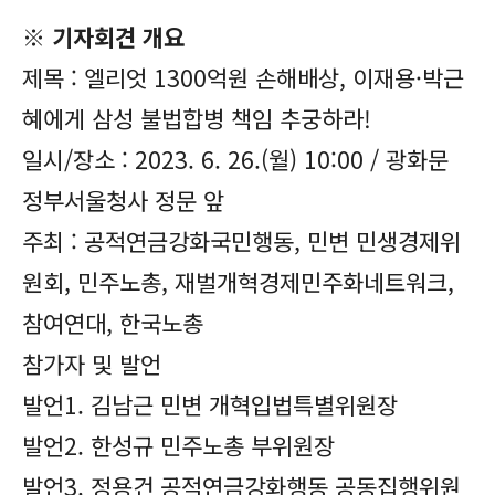
※ 기자회견 개요
제목 : 엘리엇 1300억원 손해배상, 이재용·박근
혜에게 삼성 불법합병 책임 추궁하라!
일시/장소 : 2023. 6. 26.(월) 10:00 / 광화문
정부서울청사 정문 앞
주최 : 공적연금강화국민행동, 민변 민생경제위
원회, 민주노총, 재벌개혁경제민주화네트워크,
참여연대, 한국노총
참가자 및 발언
발언1. 김남근 민변 개혁입법특별위원장
발언2. 한성규 민주노총 부위원장
발언3. 정용건 공적연금강화행동 공동집행위원