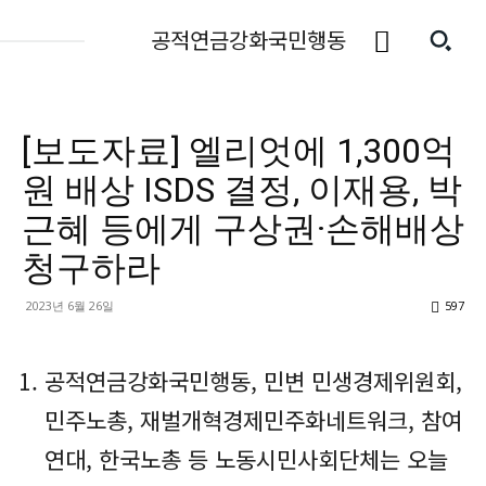
공적연금강화국민행동
[보도자료] 엘리엇에 1,300억
원 배상 ISDS 결정, 이재용, 박
근혜 등에게 구상권·손해배상
청구하라
2023년 6월 26일
597
공적연금강화국민행동, 민변 민생경제위원회,
민주노총, 재벌개혁경제민주화네트워크, 참여
연대, 한국노총 등 노동시민사회단체는 오늘