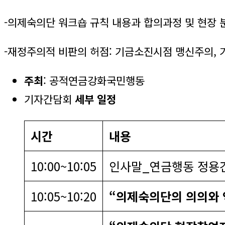
-의제숙의단 워크숍 규칙 내용과 합의과정 및 현장 
-재정주의적 비판의 허점: 기금소진시점 맹신주의,
주최
: 공적연금강화국민행동
기자간담회
세부 일정
시간
내용
10:00~10:05
인사말_연금행동 정용
10:05~10:20
“의제숙의단의 의의와 