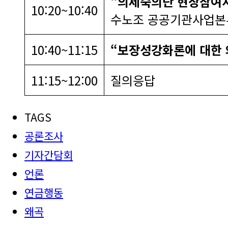
“의제숙의단 현장참여자
10:20~10:40
수노조 공공기관사업본
10:40~11:15
“보장성강화론에 대한 
11:15~12:00
질의응답
TAGS
공론조사
기자간담회
언론
연금행동
왜곡