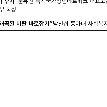
 후기”
문유진 복지국가청년네트워크 대표고
부 국장
왜곡된 비판 바로잡기”
남찬섭 동아대 사회복