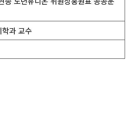
현종 노년유니온 위원장홍원표 공공운
지학과 교수