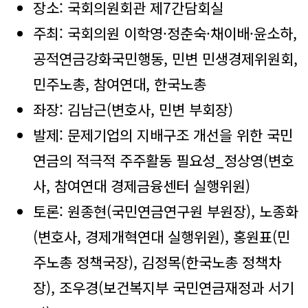
장소: 국회의원회관 제7간담회실
주최: 국회의원 이학영·정춘숙·채이배·윤소하,
공적연금강화국민행동, 민변 민생경제위원회,
민주노총, 참여연대, 한국노총
좌장: 김남근(변호사, 민변 부회장)
발제: 문제기업의 지배구조 개선을 위한 국민
연금의 적극적 주주활동 필요성_정상영(변호
사, 참여연대 경제금융센터 실행위원)
토론: 원종현(국민연금연구원 부원장), 노종화
(변호사, 경제개혁연대 실행위원), 홍원표(민
주노총 정책국장), 김정목(한국노총 정책차
장), 조우경(보건복지부 국민연금재정과 서기