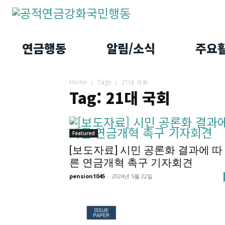
연금행동
알림/소식
주요
Home
Tags
21대 국회
Tag: 21대 국회
Featured
[보도자료] 시민 공론화 결과에 따
른 연금개혁 촉구 기자회견
pension1045
-
2024년 5월 22일